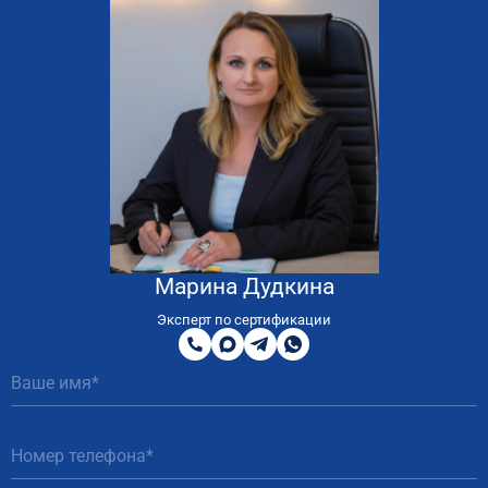
Марина Дудкина
8
800
Эксперт по сертификации
200
MAX
Telegram
WhatsApp
51
81