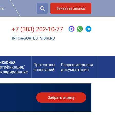
рты
Заказать звонок
+7 (383) 202-10-77
INFO@GORTESTSIBIR.RU
ожарная
Протоколы
Разрешительная
ертификация/
испытаний
документация
екларирование
Забрать скидку