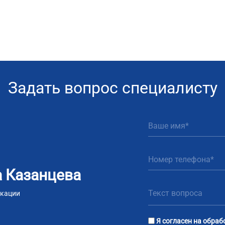
Задать вопрос специалисту
 Казанцева
икации
m
tsApp
Я согласен на
обраб