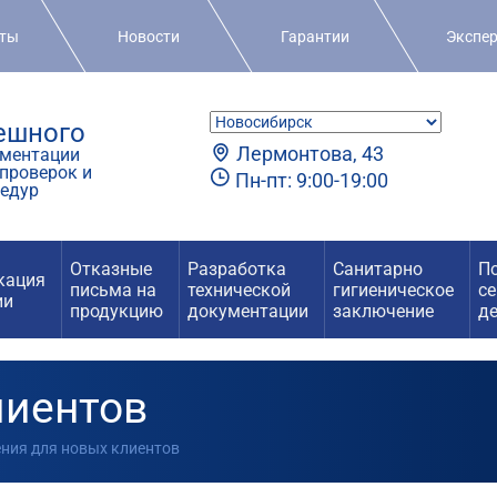
кты
Новости
Гарантии
Экспе
пешного
Лермонтова, 43
ментации
проверок и
Пн-пт: 9:00-19:00
едур
Отказные
Разработка
Санитарно
П
кация
письма на
технической
гигиеническое
с
ии
продукцию
документации
заключение
д
лиентов
ения для новых клиентов