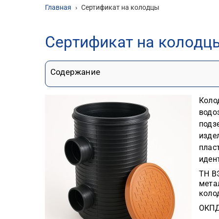
Главная
›
Сертификат на колодцы
Сертификат на колодц
Содержание
Коло
водо
подз
изде
плас
иден
ТН В
мета
коло
ОКПД