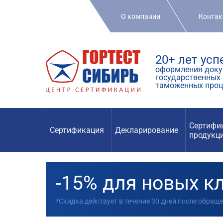
О компании
Конта
20+ лет ус
оформления доку
государственных 
таможенных проц
Сертифи
Сертификация
Декларирование
продукц
-15% для новых к
*Скидка действует в течение 30 дней после обращ