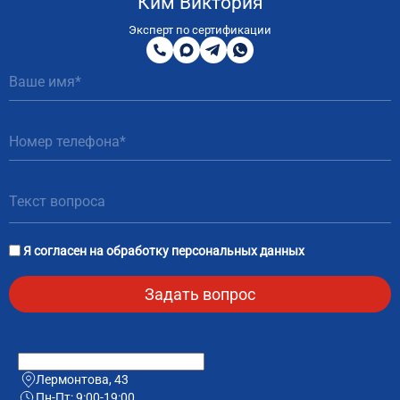
Ким Виктория
8
800
Эксперт по сертификации
200
MAX
Telegram
WhatsApp
51
81
Я согласен на
обработку персональных данных
Лермонтова, 43
Пн-Пт: 9:00-19:00