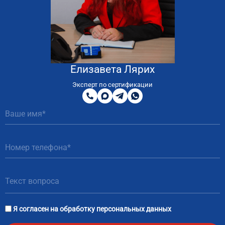
Елизавета Лярих
8
800
Эксперт по сертификации
200
MAX
Telegram
WhatsApp
51
81
Я согласен на
обработку персональных данных