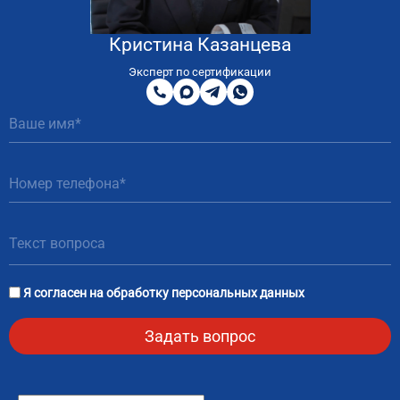
Кристина Казанцева
8
800
Эксперт по сертификации
200
MAX
Telegram
WhatsApp
51
81
Я согласен на
обработку персональных данных