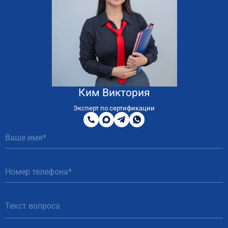
Ким Виктория
8
800
Эксперт по сертификации
200
MAX
Telegram
WhatsApp
51
81