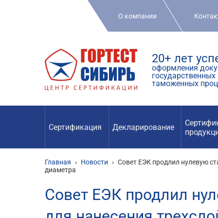
О компании
Конта
20+ лет ус
оформления доку
государственных 
таможенных проц
Сертифи
Сертификация
Декларирование
продукц
Главная
›
Новости
›
Совет ЕЭК продлил нулевую с
диаметра
Совет ЕЭК продлил ну
для нанесения трехсло