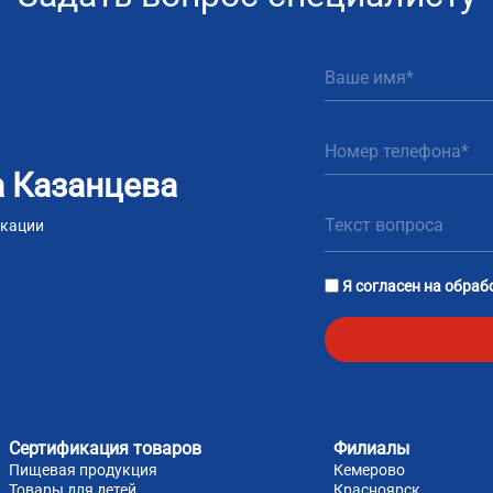
 Казанцева
икации
m
tsApp
Я согласен на
обраб
Сертификация товаров
Филиалы
Пищевая продукция
Кемерово
Товары для детей
Красноярск