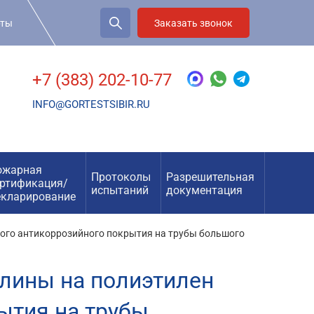
рты
Заказать звонок
+7 (383) 202-10-77
INFO@GORTESTSIBIR.RU
ожарная
Протоколы
Разрешительная
ертификация/
испытаний
документация
екларирование
ного антикоррозийного покрытия на трубы большого
лины на полиэтилен
ытия на трубы