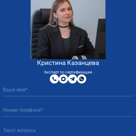
Кристина Казанцева
8
800
Эксперт по сертификации
200
MAX
Telegram
WhatsApp
51
81