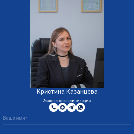
Кристина Казанцева
8
800
Эксперт по сертификации
200
MAX
Telegram
WhatsApp
51
81