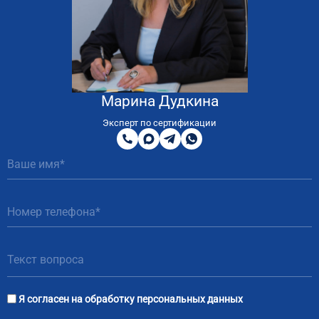
Марина Дудкина
8
800
Эксперт по сертификации
200
MAX
Telegram
WhatsApp
51
81
Я согласен на
обработку персональных данных