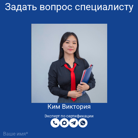
Задать вопрос специалисту
Ким Виктория
8
800
Эксперт по сертификации
200
MAX
Telegram
WhatsApp
51
81