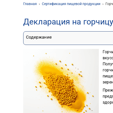
Главная
›
Сертификация пищевой продукции
›
Гор
Декларация на горчиц
Содержание
Горч
вкус
Полу
горч
пище
зере
Преж
пред
здор