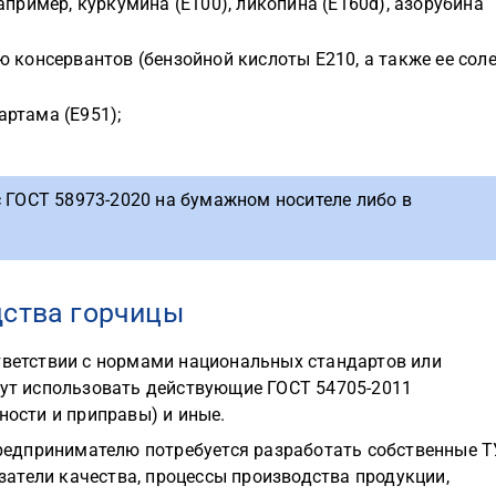
апример, куркумина (Е100), ликопина (E160d), азорубина
 консервантов (бензойной кислоты Е210, а также ее сол
ртама (E951);
с ГОСТ 58973-2020 на бумажном носителе либо в
дства горчицы
ответствии с нормами национальных стандартов или
гут использовать действующие ГОСТ 54705-2011
ности и приправы) и иные.
 предпринимателю потребуется разработать собственные Т
атели качества, процессы производства продукции,