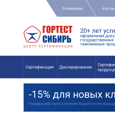
О компании
Конта
20+ лет ус
оформления доку
государственных 
таможенных проц
Сертифи
Сертификация
Декларирование
продукц
-15% для новых к
*Скидка действует в течение 30 дней после обращ