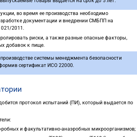
выпускаемые товары выдается на срок до 5 лет.
укции, во время ее производства необходимо
азработке документации и внедрении СМБПП на
 021/2011.
олировать риски, а также разные опасные факторы,
х добавок к пище.
 производстве системы менеджмента безопасности
формив сертификат ИСО 22000.
атории
добится протокол испытаний (ПИ), который выдается по
тели:
эробных и факультативно-анаэробных микроорганизмов;