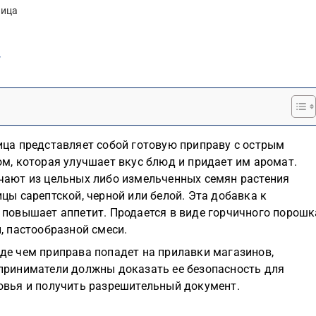
чица
у
ица представляет собой готовую приправу с острым
ом, которая улучшает вкус блюд и придает им аромат.
чают из цельных либо измельченных семян растения
ицы сарептской, черной или белой. Эта добавка к
 повышает аппетит. Продается в виде горчичного порошк
н, пастообразной смеси.
де чем приправа попадет на прилавки магазинов,
приниматели должны доказать ее безопасность для
овья и получить разрешительный документ.