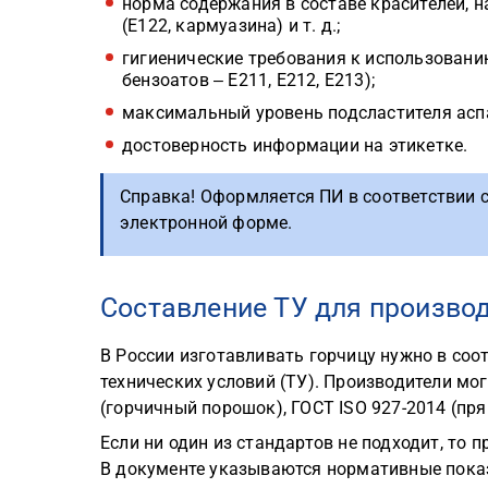
норма содержания в составе красителей, н
(E122, кармуазина) и т. д.;
гигиенические требования к использованию
бензоатов ‒ Е211, Е212, Е213);
максимальный уровень подсластителя аспа
достоверность информации на этикетке.
Справка! Оформляется ПИ в соответствии 
электронной форме.
Составление ТУ для произво
В России изготавливать горчицу нужно в со
технических условий (ТУ). Производители мо
(горчичный порошок), ГОСТ ISO 927-2014 (пря
Если ни один из стандартов не подходит, то
В документе указываются нормативные показ