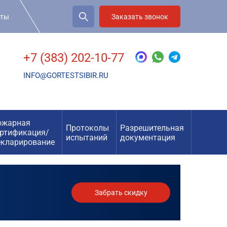
рты
Заказать звонок
+7 (383) 202-10-77
INFO@GORTESTSIBIR.RU
ожарная
Протоколы
Разрешительная
ертификация/
испытаний
документация
екларирование
Забрать скидку