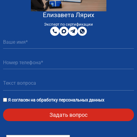
Елизавета Лярих
8
800
Эксперт по сертификации
200
MAX
Telegram
WhatsApp
51
81
Я согласен на
обработку персональных данных