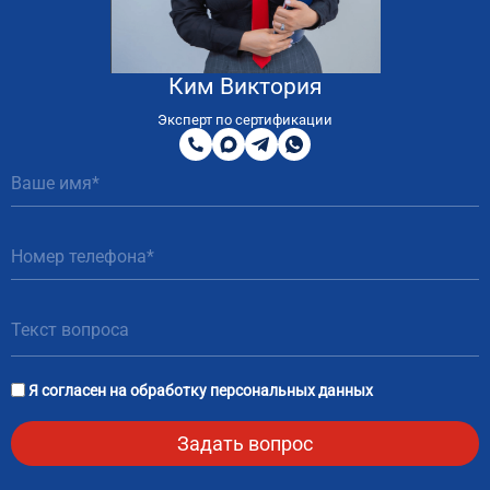
Ким Виктория
8
800
Эксперт по сертификации
200
MAX
Telegram
WhatsApp
51
81
Я согласен на
обработку персональных данных