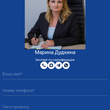
Марина Дудкина
8
800
Эксперт по сертификации
200
MAX
Telegram
WhatsApp
51
81