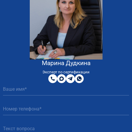
Марина Дудкина
8
800
Эксперт по сертификации
200
MAX
Telegram
WhatsApp
51
81