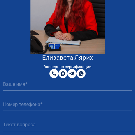
Елизавета Лярих
8
800
Эксперт по сертификации
200
MAX
Telegram
WhatsApp
51
81