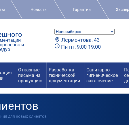
кты
Новости
Гарантии
Экспе
пешного
Лермонтова, 43
ментации
проверок и
Пн-пт: 9:00-19:00
едур
Отказные
Разработка
Санитарно
П
кация
письма на
технической
гигиеническое
с
ии
продукцию
документации
заключение
д
лиентов
ения для новых клиентов