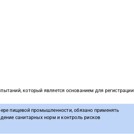
спытаний, который является основанием для регистрации
ере пищевой промышленности, обязано применять
дение санитарных норм и контроль рисков