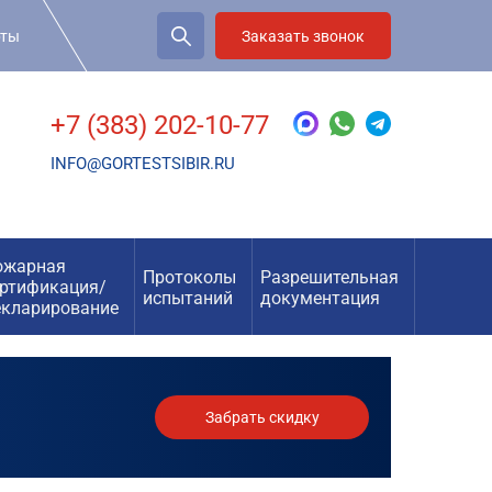
рты
Заказать звонок
+7 (383) 202-10-77
INFO@GORTESTSIBIR.RU
ожарная
Протоколы
Разрешительная
ертификация/
испытаний
документация
екларирование
Забрать скидку