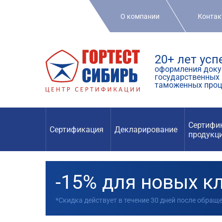
О компании
Конта
20+ лет ус
оформления доку
государственных 
таможенных проц
Сертифи
Сертификация
Декларирование
продукц
-15% для новых к
*Скидка действует в течение 30 дней после обращ